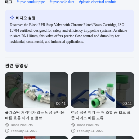
태그:
#
upvc conduit pipe
#
upvc cable duct
#
plastic electrical conduit
비디오 설명:
Discover the Black PPR Stop Valve with Chrome Plated/Brass Cartridge, ISO
15784 certified, designed for safety and efficiency in pipeline systems. Available
in sizes 20-110mm, this valve offers precise flow control and durability for
residential, commercial, and industrial applications.
관련 동영상
00:41
00:11
플라스틱 커넥터가 있는 남성 유니온
여성 금관 악기 두 배 조합 공 벨브 표
빠른 흐름 제어 볼 밸브
준 사이즈 빠른 교류
Brass Products
Brass Products
February 24, 2022
February 24, 2022