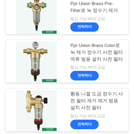
사
Ppr Union Brass Pre-
Filter로 녹 정수기 제거
이
133
협상 가능 MOQ:교섭
트
연락하다
황동 인서트
맵
Ppr Union Brass Color로
녹 제거 정수기 사전 필터
사
역류 범용 설치 사전 필터
생
협상 가능 MOQ:교섭
연락하다
35
활
플라스틱 파이프 커
보
황동 니켈 도금 정수기 사
전 필터 제거 제거 범용
터
호
설치 사전 필터
정
협상 가능 MOQ:교섭
연락하다
책