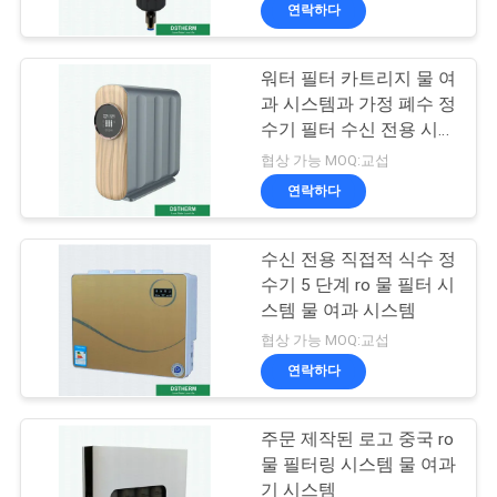
한
프리 필터
연락하다
것
워터 필터 카트리지 물 여
15
과 시스템과 가정 폐수 정
공
PPR 섬유 유리 복합
수기 필터 수신 전용 시스
템
장
협상 가능 MOQ:교섭
파이프
연락하다
투
어
수신 전용 직접적 식수 정
수기 5 단계 ro 물 필터 시
스템 물 여과 시스템
품
179
협상 가능 MOQ:교섭
질
연락하다
PPR 관 이음쇠
관
주문 제작된 로고 중국 ro
리
물 필터링 시스템 물 여과
기 시스템