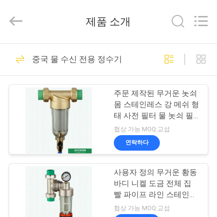
Copyright
©
2018
제품 소개
-
2026
DSTHERM
INDUSTRIAL
집
LIMITED.
58
All
중국 물 수신 전용 정수기
Rights
플라스틱 PPR 파이
Reserved.
제
프
주문 제작된 무거운 놋쇠
품
몸 스테인레스 강 메쉬 형
태 사전 필터 물 놋쇠 필
터 가정용수 여과장치
협상 가능 MOQ:교섭
우
연락하다
18
리
PPR 알루니늄 파이
사용자 정의 무거운 황동
에
바디 니켈 도금 전체 집
프
관
빨 파이프 라인 스테인레
스 스틸 메쉬 황동 워터
협상 가능 MOQ:교섭