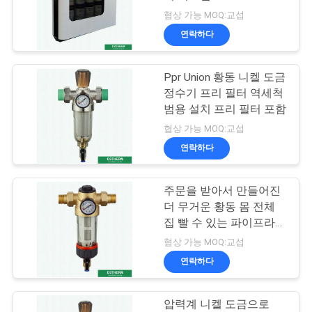
협상 가능 MOQ:교섭
문
연락하다
47
의
PPR 이중 결합 볼 밸
Ppr Union 황동 니켈 도금
하
정수기 프리 필터 역세척
브
기
범용 설치 프리 필터 포함
협상 가능 MOQ:교섭
연락하다
뉴
스
주문을 받아서 만들어진
100
더 무거운 황동 몸 전체
집 빨 수 있는 파이프라인
사
PPR 조절판
스테인리스 메시 황동 물
협상 가능 MOQ:교섭
사전 필터
건
연락하다
압력계 니켈 도금으로