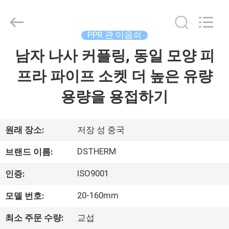
Copyright
©
2018
-
2026
PPR 관 이음쇠
DSTHERM
INDUSTRIAL
남자 나사 커플링, 동일 모양 피
집
LIMITED.
All
Rights
프라 파이프 소켓 더 높은 유량
Reserved.
제
용량을 용접하기
품
원래 장소:
저장 성 중국
우
DSTHERM
브랜드 이름:
리
ISO9001
인증:
에
20-160mm
모델 번호:
관
최소 주문 수량:
교섭