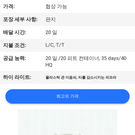
한
가격:
협상 가능
것
포장 세부 사항:
판지
공
배달 시간:
20 일
장
L/C, T/T
지불 조건:
투
공급 능력:
20 일 /20 피트 컨테이너, 35 days/40
HQ
어
,
하이 라이트:
플라스틱 관 이음쇠
티를 감소시키는 피프라
품
최고의 가격
질
관
리