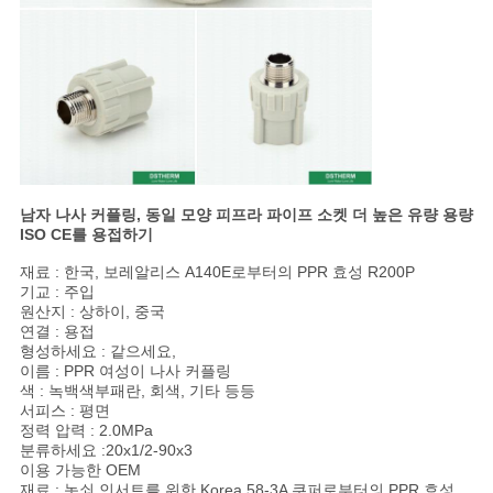
사
이
트
맵
사
남자 나사 커플링, 동일 모양 피프라 파이프 소켓 더 높은 유량 용량
ISO CE를 용접하기
생
재료 : 한국, 보레알리스 A140E로부터의 PPR 효성 R200P
활
기교 : 주입
원산지 : 상하이, 중국
연결 : 용접
보
형성하세요 : 같으세요,
이름 : PPR 여성이 나사 커플링
호
색 : 녹백색부패란, 회색, 기타 등등
서피스 : 평면
정
정력 압력 : 2.0MPa
분류하세요 :20x1/2-90x3
책
이용 가능한 OEM
재료 : 놋쇠 인서트를 위한 Korea,58-3A 쿠퍼로부터의 PPR 효성