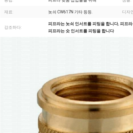
용법:
피프라 맞춤 삽입물을 위해
샘플:
재료:
놋쇠 CW617N 기타 등등.
디자인
피프라는 놋쇠 인서트를 피팅을 합니다
,
피프라
강조하다:
피프라는 숫 인서트를 피팅을 합니다