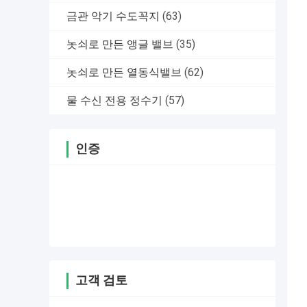
금관 악기 수도꼭지
(63)
놋쇠로 만든 앵글 밸브
(35)
놋쇠로 만든 열동식밸브
(62)
물 수신 전용 정수기
(57)
인증
고객 검토