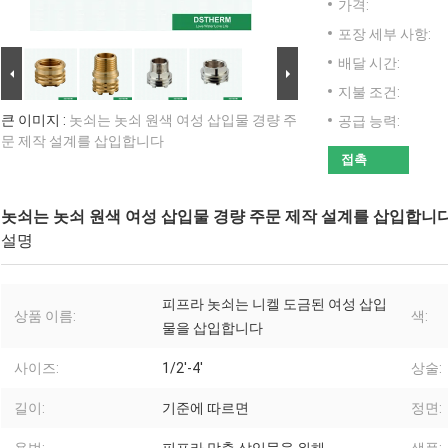
가격:
포장 세부 사항:
배달 시간:
지불 조건:
큰 이미지 :
놋쇠는 놋쇠 원색 여성 삽입물 경량 주
공급 능력:
문 제작 설계를 삽입합니다
접촉
놋쇠는 놋쇠 원색 여성 삽입물 경량 주문 제작 설계를 삽입합니
설명
피프라 놋쇠는 니켈 도금된 여성 삽입
상품 이름:
색:
물을 삽입합니다
사이즈:
1/2'-4'
상술:
길이:
기준에 따르면
정면: