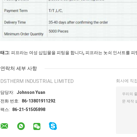
,
태그:
피프라는 여성 삽입물을 피팅을 합니다
피프라는 놋쇠 인서트를 피
연락처 세부 사항
DSTHERM INDUSTRIAL LIMITED
회사에 직접
담당자:
Johnson Yuan
전화 번호:
86-13801911292
팩스:
86-21-51505898