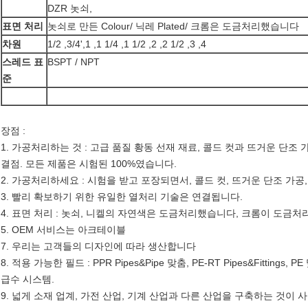
DZR 놋쇠,
표면 처리
놋쇠로 만든 Colour/ 닉레 Plated/ 크롬은 도금처리했습니다
차원
1/2 ,3/4',1 ,1 1/4 ,1 1/2 ,2 ,2 1/2 ,3 ,4
스레드 표
BSPT / NPT
준
장점 :
1. 가공처리하는 것 : 고급 품질 황동 선재 재료, 콜드 컷과 뜨거운 단
결점. 모든 제품은 시험된 100%였습니다.
2. 가공처리하세요 : 시험을 받고 포장되면서, 콜드 컷, 뜨거운 단조 가
3. 빨리 확보하기 위한 유일한 열처리 기술은 연결됩니다.
4. 표면 처리 : 놋쇠, 니켈의 자연색은 도금처리했습니다, 크롬이 도
5. OEM 서비스는 아크테이블
7. 우리는 고객들의 디자인에 따라 생산합니다
8. 적용 가능한 필드 : PPR Pipes&Pipe 맞춤, PE-RT Pipes&Fittings, 
급수 시스템.
9. 넓게 소재 업계, 가전 산업, 기계 산업과 다른 산업을 구축하는 것이 