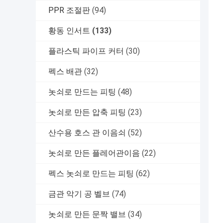
PPR 조절판
(94)
황동 인서트
(133)
플라스틱 파이프 커터
(30)
펙스 배관
(32)
놋쇠로 만드는 피팅
(48)
놋쇠로 만든 압축 피팅
(23)
산수용 호스 관 이음쇠
(52)
놋쇠로 만든 플레어관이음
(22)
펙스 놋쇠로 만드는 피팅
(62)
금관 악기 공 벨브
(74)
놋쇠로 만든 문짝 밸브
(34)