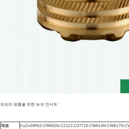
피프라 맞춤을 위한 놋쇠 인서트 :
재료
CuZn39Pb3,CW602N,CZ122,C37710,CW614N,CW617N,C