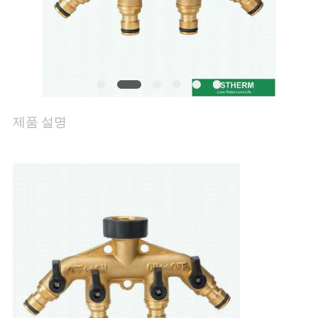
문
의
하
기
제품 설명
뉴
스
사
건