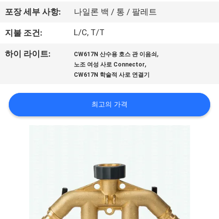
한
포장 세부 사항:
나일론 백 / 통 / 팔레트
것
L/C, T/T
지불 조건:
공
,
하이 라이트:
CW617N 산수용 호스 관 이음쇠
,
노조 여성 사로 Connector
장
CW617N 학술적 사로 연결기
투
최고의 가격
어
품
질
관
리