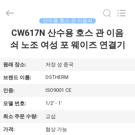
Copyright
©
2018
-
2026
산수용 호스 관 이음쇠
DSTHERM
INDUSTRIAL
CW617N 산수용 호스 관 이음
집
LIMITED.
All
Rights
쇠 노조 여성 포 웨이즈 연결기
Reserved.
제
품
원래 장소:
저장 성 중국
DSTHERM
브랜드 이름:
우
ISO9001 CE
인증:
리
1/2' - 1'
모델 번호:
에
최소 주문 수량:
교섭
관
가격:
협상 가능