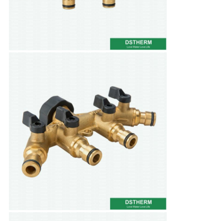
사
이
트
맵
사
생
활
보
호
정
책