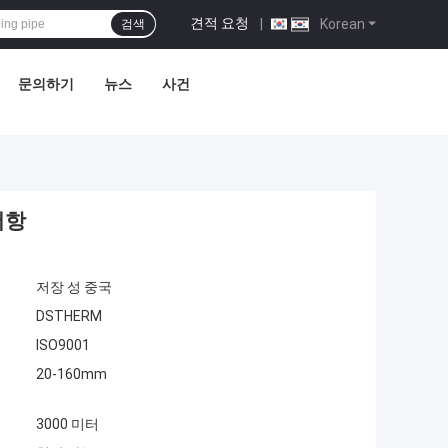
견적 요청
|
Korean
검색
문의하기
뉴스
사건
저항
저장 성 중국
DSTHERM
ISO9001
20-160mm
3000 미터