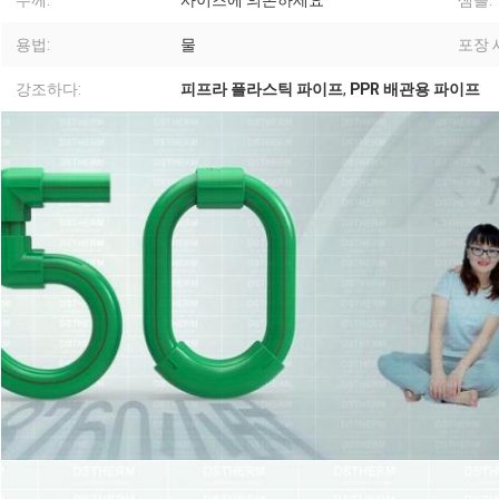
두께:
사이즈에 의존하세요
샘플:
용법:
물
포장 
강조하다:
피프라 플라스틱 파이프
,
PPR 배관용 파이프