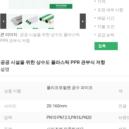
가격:
포장 세부 사항:
배달 시간:
지불 조건:
큰 이미지 :
공공 시설을 위한 상수도 플라스틱
공급 능력:
PPR 관부식 저항
접촉
공공 시설을 위한 상수도 플라스틱 PPR 관부식 저항
설명
폴리프로필렌 공수 파이프
상품 이름:
색:
사이즈:
20-160mm
연결:
압력:
PN10 PN12.5,PN16,PN20
브랜드