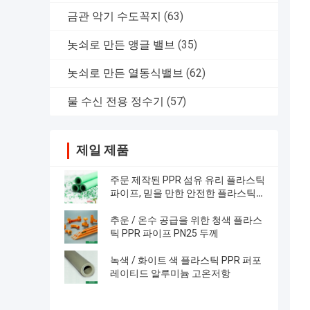
금관 악기 수도꼭지
(63)
놋쇠로 만든 앵글 밸브
(35)
놋쇠로 만든 열동식밸브
(62)
물 수신 전용 정수기
(57)
제일 제품
주문 제작된 PPR 섬유 유리 플라스틱
파이프, 믿을 만한 안전한 플라스틱
온수 파이프
추운 / 온수 공급을 위한 청색 플라스
틱 PPR 파이프 PN25 두께
녹색 / 화이트 색 플라스틱 PPR 퍼포
레이티드 알루미늄 고온저항