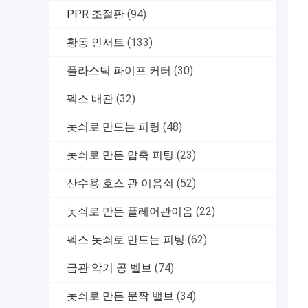
PPR 조절판
(94)
황동 인서트
(133)
플라스틱 파이프 커터
(30)
펙스 배관
(32)
놋쇠로 만드는 피팅
(48)
놋쇠로 만든 압축 피팅
(23)
산수용 호스 관 이음쇠
(52)
놋쇠로 만든 플레어관이음
(22)
펙스 놋쇠로 만드는 피팅
(62)
금관 악기 공 벨브
(74)
놋쇠로 만든 문짝 밸브
(34)